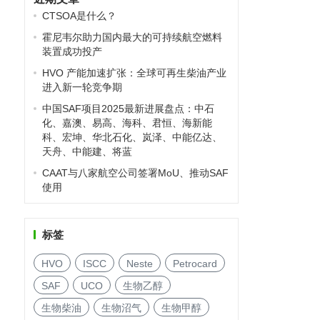
CTSOA是什么？
霍尼韦尔助力国内最大的可持续航空燃料
装置成功投产
HVO 产能加速扩张：全球可再生柴油产业
进入新一轮竞争期
中国SAF项目2025最新进展盘点：中石
化、嘉澳、易高、海科、君恒、海新能
科、宏坤、华北石化、岚泽、中能亿达、
天舟、中能建、将蓝
CAAT与八家航空公司签署MoU、推动SAF
使用
标签
HVO
ISCC
Neste
Petrocard
SAF
UCO
生物乙醇
生物柴油
生物沼气
生物甲醇